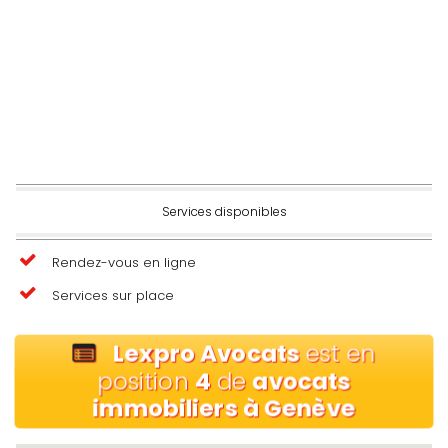
Services disponibles
Rendez-vous en ligne
Services sur place
Lexpro Avocats
est en
position
4
de
avocats
immobiliers à Genève