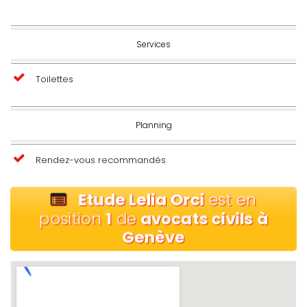
Services
Toilettes
Planning
Rendez-vous recommandés
Etude Lelia Orci
est en
position
1
de
avocats civils à
Genève