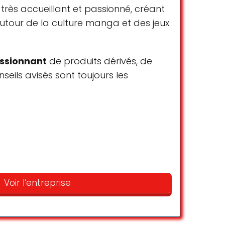
très accueillant et passionné, créant
autour de la culture manga et des jeux
essionnant
de produits dérivés, de
eils avisés sont toujours les
Paiements
Cartes de crédit
!! J’ai débuté mes aventures tcg ici même
 plus les drops sont insanes, c’est le lieux
Cartes de débit
Voir l’entreprise
 manga
Paiements mobiles NFC
Simon Liu
☆ 5/5