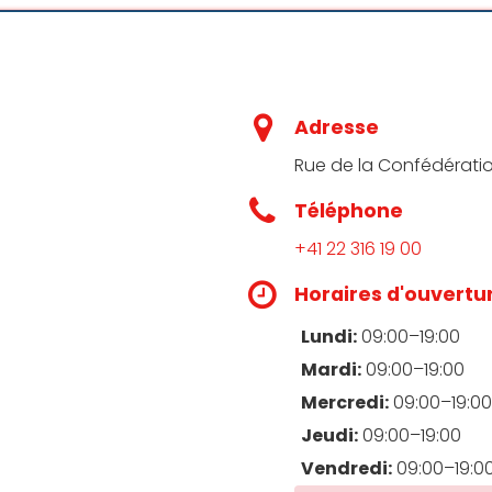
asins préférés à Genève. J’y retrouve tous mes mangas f
vendeurs et vendeuses sont toujours adorables. Merci à Ta
Adresse
Rue de la Confédératio
Téléphone
+41 22 316 19 00
ga en plein centre-ville de Genève, idéalement placée à 3 
Horaires d'ouvertu
et souriant.
ile à cause des prix quelque peu élevés par rapport à la 
Lundi:
09:00–19:00
Mardi:
09:00–19:00
Mercredi:
09:00–19:00
Jeudi:
09:00–19:00
Vendredi:
09:00–19:0
ie de mangas, de figurines, et de produits dérivés qui to