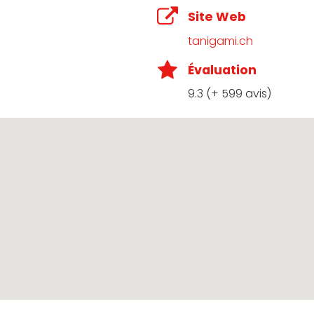
Site Web
tanigami.ch
Évaluation
9.3 (+ 599 avis)