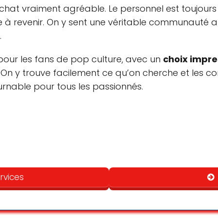
hat vraiment agréable. Le personnel est toujours 
te à revenir. On y sent une véritable communauté 
.
pour les fans de pop culture, avec un
choix impr
On y trouve facilement ce qu’on cherche et les cons
urnable pour tous les passionnés.
Planning
Possibilité de faire des courses rapides
biance familiale et accueillante, sans oublié d’être fun
 Aujourd’hui c’est presque devenu mon deuxième habitat . De
rvices
i à tout le personnel et merci au god pack one pièce et