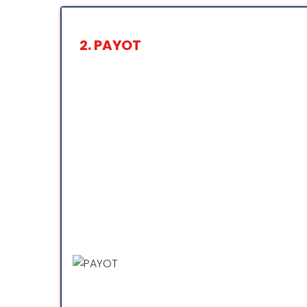
2.
PAYOT
Tanigami est l’un de mes mag
bon service de vente et les 
Une librairie spécialisée man
Le personnel est très aimable 
J’ai toutefois enlevé une éto
Une excellente boutique rempl