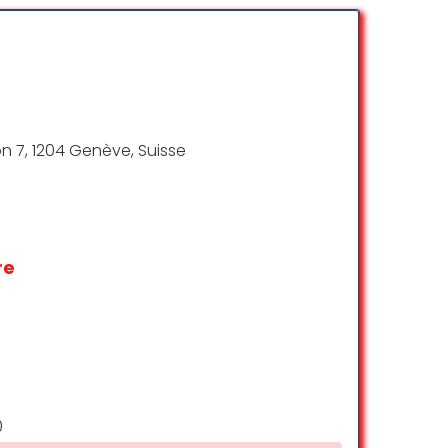
avoris et bd sans aucun problème. Très
nigami et longue vie à vous 🙂
Darka Shan
n 7, 1204 Genève, Suisse
☆ 5/5
min de la gare.
re
concurrence.
Alec Deshusses
☆ 4/5
0
urne autour de la pop culture et des