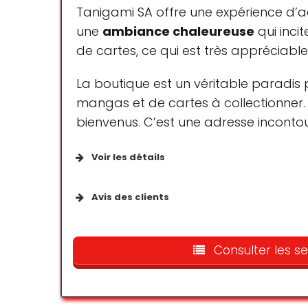
Tanigami SA offre une expérience d’ac
une
ambiance chaleureuse
qui inci
de cartes, ce qui est très appréciable
La boutique est un véritable paradis 
mangas et de cartes à collectionner. 
bienvenus. C’est une adresse inconto
Voir les détails
Services disponibles
Avis des clients
Retrait en magasin
Un magasin incroyable, une am
et y ai trouvé que du plaisir.
Achats en magasin
Consulter les se
de la chance pour moi . Merc